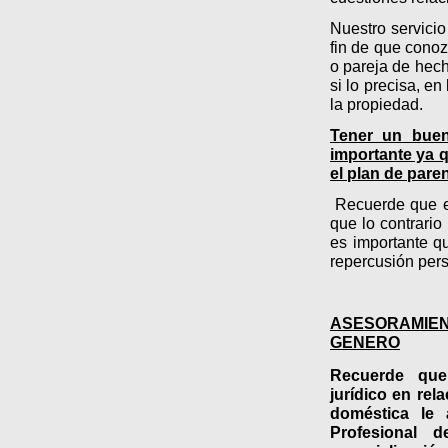
Nuestro servicio
fin de que conoz
o pareja de hech
si lo precisa, en
la propiedad.
Ten
er un bue
importante ya q
el plan de par
Recuerde q
ue 
que lo contrario 
es importante q
repercusión pers
ASESORAMIE
GENERO
Recuerde que
jurídico en rel
doméstica le
Profesional 