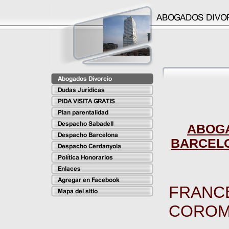
ABOGA
BARCELO
FRANC
COROM